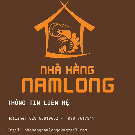
THÔNG TIN LIÊN HỆ
Hotline: 028 66819652 - 098 7617341
Email: nhahangnamlongq9@gmail.com